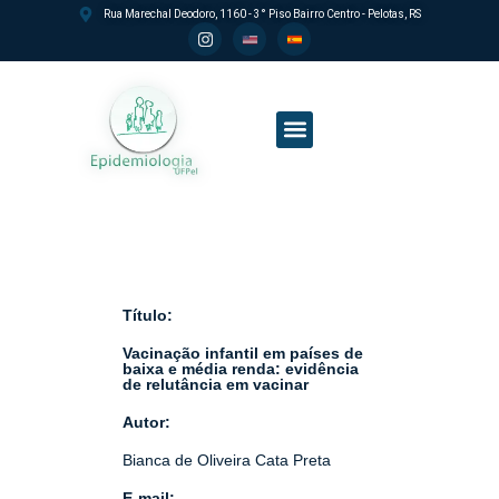
Rua Marechal Deodoro, 1160 - 3° Piso Bairro Centro - Pelotas, RS
Processo seletivo PPGEpi
Título:
Vacinação infantil em países de
baixa e média renda: evidência
de relutância em vacinar
Autor:
Bianca de Oliveira Cata Preta
E-mail: