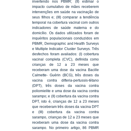
invertendo nos PBMR; (II) estimar o
impacto cumulativo de mães receberem
intervenções em saúde na vacinação de
seus filhos e; (III) comparar a tendência
temporal na cobertura vacinal com outros
indicadores de saúde materna e do
domicílio. Os dados utilizados foram de
inquéritos populacionais conduzidos em
PBMR, Demographic and Health Surveys
e Multiple Indicator Cluster Surveys. Três
desfechos foram avaliados: (I) cobertura
vacinal completa (CVC), definida como
crianças de 12 a 23 meses que
receberam uma dose da vacina Bacille
Calmette- Guérin (BCG), três doses da
vacina contra difteria-pertussis-tétano
(DPT), três doses da vacina contra
poliomielite e uma dose da vacina contra
sarampo; e (II) cobertura da vacina contra
DPT, isto é, crianças de 12 a 23 meses
que receberam três doses da vacina DPT
e (III) cobertura da vacina contra
sarampo, crianças de 12 a 23 meses que
receberam uma dose da vacina contra
sarampo. No primeiro artigo, 86 PBMR