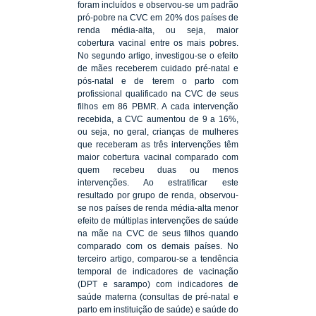
foram incluídos e observou-se um padrão
pró-pobre na CVC em 20% dos países de
renda média-alta, ou seja, maior
cobertura vacinal entre os mais pobres.
No segundo artigo, investigou-se o efeito
de mães receberem cuidado pré-natal e
pós-natal e de terem o parto com
profissional qualificado na CVC de seus
filhos em 86 PBMR. A cada intervenção
recebida, a CVC aumentou de 9 a 16%,
ou seja, no geral, crianças de mulheres
que receberam as três intervenções têm
maior cobertura vacinal comparado com
quem recebeu duas ou menos
intervenções. Ao estratificar este
resultado por grupo de renda, observou-
se nos países de renda média-alta menor
efeito de múltiplas intervenções de saúde
na mãe na CVC de seus filhos quando
comparado com os demais países. No
terceiro artigo, comparou-se a tendência
temporal de indicadores de vacinação
(DPT e sarampo) com indicadores de
saúde materna (consultas de pré-natal e
parto em instituição de saúde) e saúde do