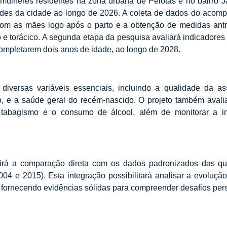
mulheres residentes na zona urbana de Pelotas e no bairro
dades da cidade ao longo de 2026. A coleta de dados do acomp
 com as mães logo após o parto e a obtenção de medidas an
o e torácico. A segunda etapa da pesquisa avaliará indicadore
mpletarem dois anos de idade, ao longo de 2028.
diversas variáveis essenciais, incluindo a qualidade da assi
, e a saúde geral do recém-nascido. O projeto também avalia
o tabagismo e o consumo de álcool, além de monitorar a i
rá a comparação direta com os dados padronizados das qua
004 e 2015). Esta integração possibilitará analisar a evoluç
, fornecendo evidências sólidas para compreender desafios per