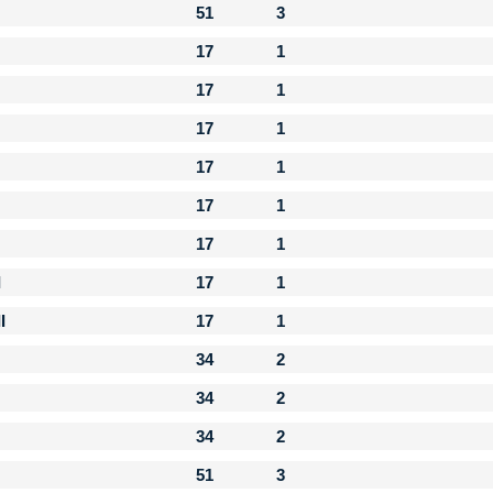
51
3
17
1
17
1
17
1
17
1
17
1
17
1
I
17
1
I
17
1
34
2
34
2
34
2
51
3