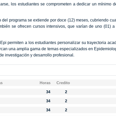
larse, los estudiantes se comprometen a dedicar un mínimo d
io del programa se extiende por doce (12) meses, cubriendo cua
bién se ofrecen cursos intensivos, que varían de uno (01) a tr
pi permiten a los estudiantes personalizar su trayectoria aca
arcan una amplia gama de temas especializados en Epidemiologí
 investigación y desarrollo profesional.
as
Horas
Credito
34
2
34
2
34
2