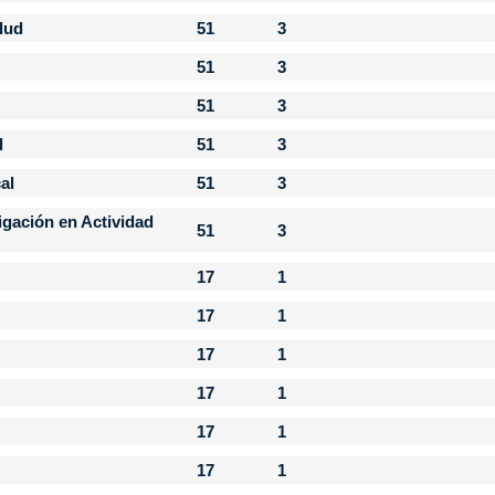
alud
51
3
51
3
51
3
d
51
3
al
51
3
gación en Actividad
51
3
17
1
17
1
17
1
17
1
17
1
17
1