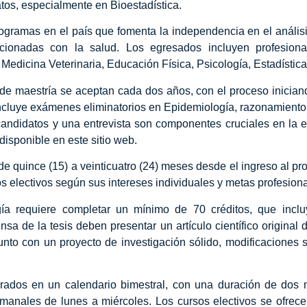
os, especialmente en Bioestadística.
ramas en el país que fomenta la independencia en el análisis 
acionadas con la salud. Los egresados incluyen profesional
 Medicina Veterinaria, Educación Física, Psicología, Estadística
 de maestría se aceptan cada dos años, con el proceso inician
 incluye exámenes eliminatorios en Epidemiología, razonamient
candidatos y una entrevista son componentes cruciales en la e
isponible en este sitio web.
 de quince (15) a veinticuatro (24) meses desde el ingreso al pr
os electivos según sus intereses individuales y metas profesiona
a requiere completar un mínimo de 70 créditos, que incluye
sa de la tesis deben presentar un artículo científico original d
junto con un proyecto de investigación sólido, modificaciones s
rados en un calendario bimestral, con una duración de dos 
manales de lunes a miércoles. Los cursos electivos se ofrece