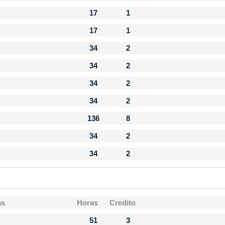
17
1
17
1
34
2
34
2
34
2
34
2
136
8
34
2
34
2
as
Horas
Credito
51
3