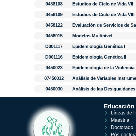
0458108
Estudios de Ciclo de Vida VII
0458109
Estudios de Ciclo de Vida VIII
0458122
Evaluación de Servicios de S
0458015
Modelos Multinivel
D001117
Epidemiología Genética I
D001116
Epidemiología Genética II
0450023
Epidemiología de la Violencia
07450012
Análisis de Variables Instrum
0450030
Análisis de las Desigualdades
Educación
Líneas de I
Maestría
Doctorado
Pós-doctor