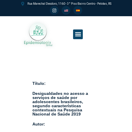
Rua Marechal Deodoro, 1160 - 3° Piso Bairro Centro - Pelotas, RS
Processo seletivo PPGEpi
Título:
Desigualdades no acesso a
serviços de saúde por
adolescentes brasileiros,
segundo características
contextuais na Pesquisa
Nacional de Saúde 2019
Autor: