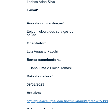
Larissa Adna Silva
E-mail:
Área de concentração:
Epidemiologia dos serviços de
saúde
Orientador:
Luiz Augusto Facchini
Banca examinadora:
Juliana Lima e Elaine Tomasi
Data da defesa:
09/02/2023
Arquivo:
http://guaiaca.ufpel.edu.br/xmlui/handle/prefix/15300