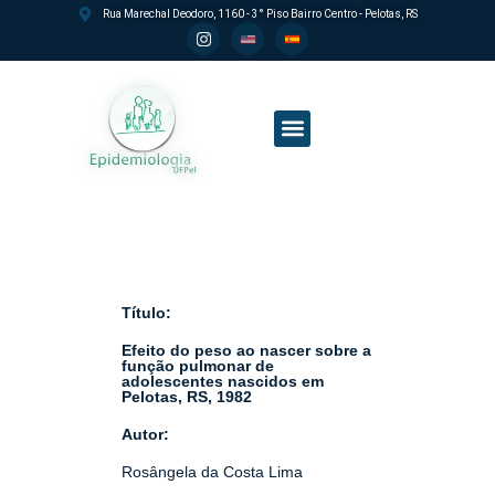
Rua Marechal Deodoro, 1160 - 3° Piso Bairro Centro - Pelotas, RS
Processo seletivo PPGEpi
Título:
Efeito do peso ao nascer sobre a
função pulmonar de
adolescentes nascidos em
Pelotas, RS, 1982
Autor:
Rosângela da Costa Lima