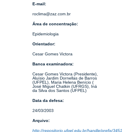
E-mail:
roclima@zaz.com.br
Área de concentração:
Epidemiologia
Orientador:
Cesar Gomes Victora
Banca examinadora:
Cesar Gomes Victora (Presidente),
Aluísio Jardim Dornellas de Barros
(UFPEL), Maria Helena Benício (
José Miguel Chatkin (UFRGS), Iná
da Silva dos Santos (UFPEL)
Data da defesa:
24/03/2003
Arquivo:
http://repositorio.ufpel.edu.br/handle/prefix/3451