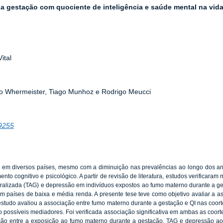
a gestação com quociente de inteligência e saúde mental na vida
ital
o Whermeister, Tiago Munhoz e Rodrigo Meucci
/9255
em diversos países, mesmo com a diminuição nas prevalências ao longo dos anos
nto cognitivo e psicológico. A partir de revisão de literatura, estudos verificara
lizada (TAG) e depressão em indivíduos expostos ao fumo materno durante a gesta
 países de baixa e média renda. A presente tese teve como objetivo avaliar a a
o estudo avaliou a associação entre fumo materno durante a gestação e QI nas coort
possíveis mediadores. Foi verificada associação significativa em ambas as co
ção entre a exposição ao fumo materno durante a gestação, TAG e depressão ao