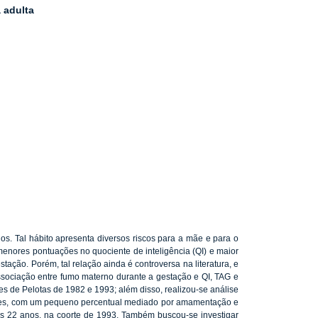
 adulta
. Tal hábito apresenta diversos riscos para a mãe e para o
m menores pontuações no quociente de inteligência (QI) e maior
ção. Porém, tal relação ainda é controversa na literatura, e
ssociação entre fumo materno durante a gestação e QI, TAG e
es de Pelotas de 1982 e 1993; além disso, realizou-se análise
ortes, com um pequeno percentual mediado por amamentação e
s 22 anos, na coorte de 1993. Também buscou-se investigar