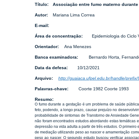
Título:
Associação entre fumo materno durante 
Autor:
Mariana Lima Correa
E-mail:
Área de concentração:
Epidemiologia do Ciclo V
Orientador:
Ana Menezes
Banca examinadora:
Bernardo Horta, Fernand
Data da defesa:
10/12/2021
Arquivo:
http://guaiaca.ufpel.edu.br/handle/prefix
Palavras-chave:
Coorte 1982 Coorte 1993
Resumo:
O fumo durante a gestação é um problema de saúde pública 
feto, podendo, a longo prazo, causar prejuízo no desenvolvime
probabilidade de sintomas de Transtorno de Ansiedade Genera
não foram encontrados estudos abordando estas temáticas em
depressão na vida adulta a partir de três estudos. O primeir
de mediação utilizando peso ao nascer e amamentação como 
peso ao nascer. O segundo estudo buscou verificar associa