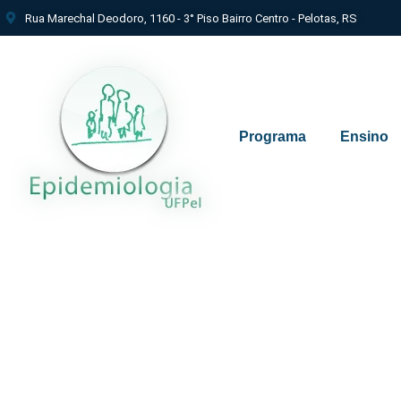
Rua Marechal Deodoro, 1160 - 3° Piso Bairro Centro - Pelotas, RS
Programa
Ensino