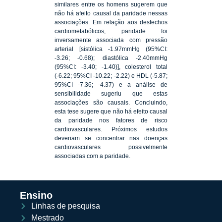
similares entre os homens sugerem que
não há afeito causal da paridade nessas
associações. Em relação aos desfechos
cardiometabólicos, paridade foi
inversamente associada com pressão
arterial [sistólica -1.97mmHg (95%CI:
-3.26; -0.68); diastólica -2.40mmHg
(95%CI: -3.40; -1.40)], colesterol total
(-6.22; 95%CI -10.22; -2.22) e HDL (-5.87;
95%CI -7.36; -4.37) e a análise de
sensibilidade sugeriu que estas
associações são causais. Concluindo,
esta tese sugere que não há efeito causal
da paridade nos fatores de risco
cardiovasculares. Próximos estudos
deveriam se concentrar nas doenças
cardiovasculares possivelmente
associadas com a paridade.
Ensino
Linhas de pesquisa
Mestrado