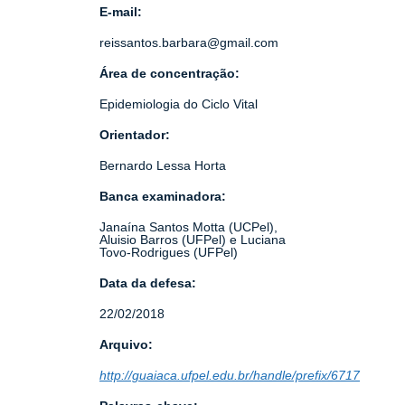
E-mail:
reissantos.barbara@gmail.com
Área de concentração:
Epidemiologia do Ciclo Vital
Orientador:
Bernardo Lessa Horta
Banca examinadora:
Janaína Santos Motta (UCPel),
Aluisio Barros (UFPel) e Luciana
Tovo-Rodrigues (UFPel)
Data da defesa:
22/02/2018
Arquivo:
http://guaiaca.ufpel.edu.br/handle/prefix/6717