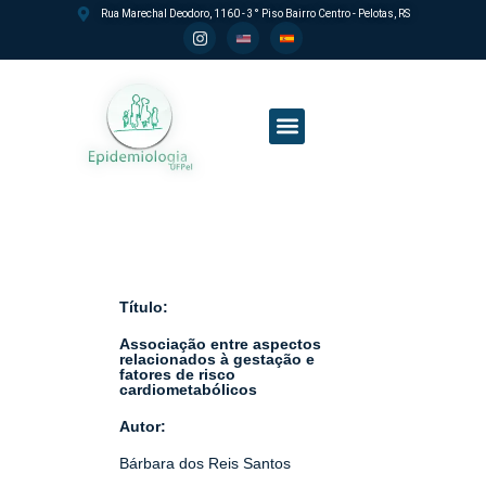
Rua Marechal Deodoro, 1160 - 3° Piso Bairro Centro - Pelotas, RS
Processo seletivo PPGEpi
Título:
Associação entre aspectos
relacionados à gestação e
fatores de risco
cardiometabólicos
Autor:
Bárbara dos Reis Santos