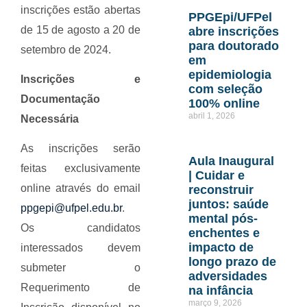
inscrições estão abertas
PPGEpi/UFPel
de 15 de agosto a 20 de
abre inscrições
para doutorado
setembro de 2024.
em
epidemiologia
Inscrições e
com seleção
Documentação
100% online
abril 1, 2026
Necessária
As inscrições serão
Aula Inaugural
feitas exclusivamente
| Cuidar e
online através do email
reconstruir
juntos: saúde
ppgepi@ufpel.edu.br
.
mental pós-
Os candidatos
enchentes e
impacto de
interessados devem
longo prazo de
submeter o
adversidades
Requerimento de
na infância
março 9, 2026