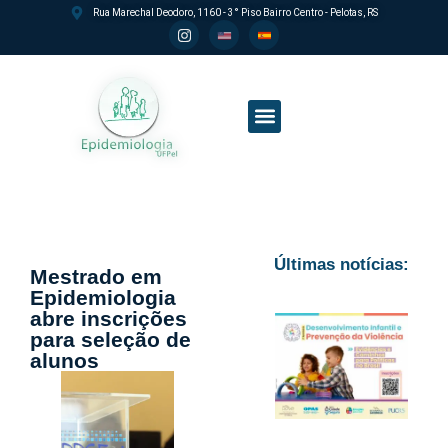
Rua Marechal Deodoro, 1160 - 3° Piso Bairro Centro - Pelotas, RS
Processo seletivo PPGEpi
Últimas notícias:
Mestrado em
Epidemiologia
abre inscrições
para seleção de
alunos