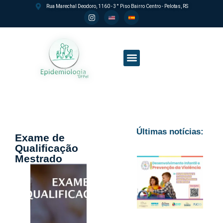
Rua Marechal Deodoro, 1160 - 3° Piso Bairro Centro - Pelotas, RS
Processo seletivo PPGEpi
Últimas notícias:
Exame de
Qualificação
Mestrado