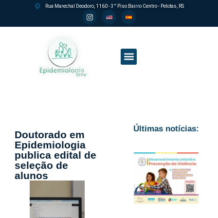
Rua Marechal Deodoro, 1160 - 3° Piso Bairro Centro - Pelotas, RS
Processo seletivo PPGEpi
Últimas notícias:
Doutorado em
Epidemiologia
publica edital de
seleção de
alunos