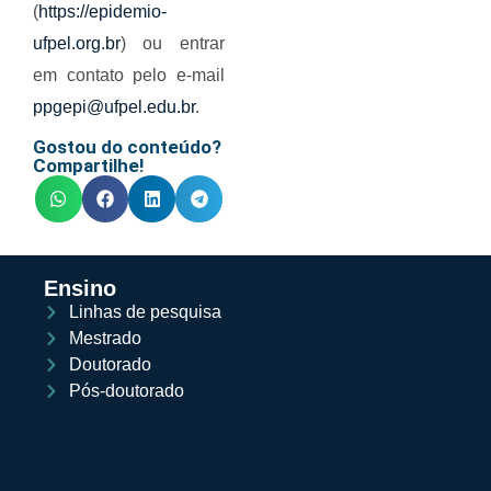
(
https://epidemio-
ufpel.org.br
) ou entrar
em contato pelo e-mail
ppgepi@ufpel.edu.br
.
Gostou do conteúdo?
Compartilhe!
Ensino
Linhas de pesquisa
Mestrado
Doutorado
Pós-doutorado