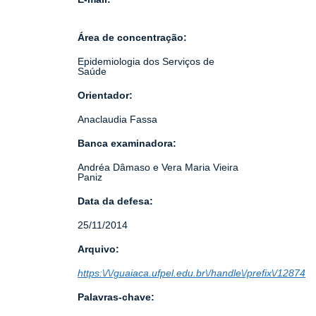
Área de concentração:
Epidemiologia dos Serviços de
Saúde
Orientador:
Anaclaudia Fassa
Banca examinadora:
Andréa Dâmaso e Vera Maria Vieira
Paniz
Data da defesa:
25/11/2014
Arquivo:
https:\/\/guaiaca.ufpel.edu.br\/handle\/prefix\/12874
Palavras-chave: