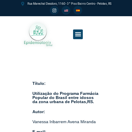
Rua Marechal Deodoro, 1160 - 3° Piso Bairro Centro - Pelotas, RS
Processo seletivo PPGEpi
Título:
Utilização do Programa Farmácia
Popular do Brasil entre idosos
da zona urbana de Pelotas,RS.
Autor:
Vanessa Iribarrem Avena Miranda
E-mail: