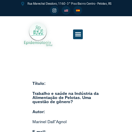
Rua Marechal Deodoro, 1160 - 3° Piso Bairro Centro - Pelotas, RS
Processo seletivo PPGEpi
Título:
Trabalho e saúde na Indústria da
Alimentação de Pelotas. Uma
questão de gênero?
Autor:
Marinel Dall”Agnol
E-mail: