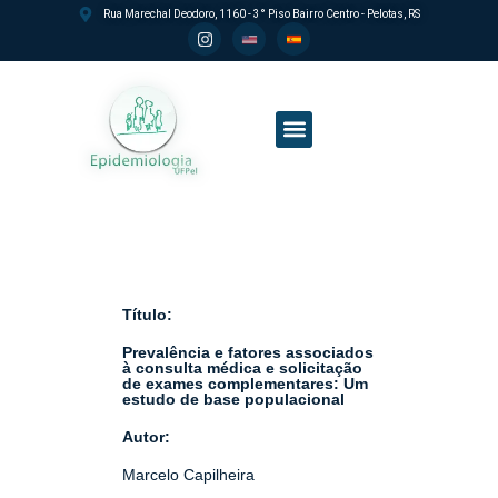
Rua Marechal Deodoro, 1160 - 3° Piso Bairro Centro - Pelotas, RS
Processo seletivo PPGEpi
Título:
Prevalência e fatores associados
à consulta médica e solicitação
de exames complementares: Um
estudo de base populacional
Autor:
Marcelo Capilheira