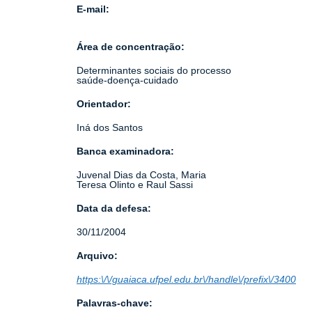
E-mail:
Área de concentração:
Determinantes sociais do processo
saúde-doença-cuidado
Orientador:
Iná dos Santos
Banca examinadora:
Juvenal Dias da Costa, Maria
Teresa Olinto e Raul Sassi
Data da defesa:
30/11/2004
Arquivo:
https:\/\/guaiaca.ufpel.edu.br\/handle\/prefix\/3400
Palavras-chave: