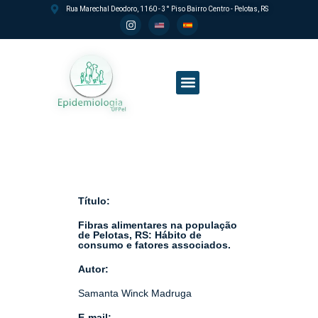
Rua Marechal Deodoro, 1160 - 3° Piso Bairro Centro - Pelotas, RS
Processo seletivo PPGEpi
Título:
Fibras alimentares na população
de Pelotas, RS: Hábito de
consumo e fatores associados.
Autor:
Samanta Winck Madruga
E-mail: