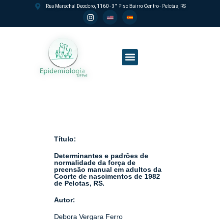
Rua Marechal Deodoro, 1160 - 3° Piso Bairro Centro - Pelotas, RS
Processo seletivo PPGEpi
Título:
Determinantes e padrões de
normalidade da força de
preensão manual em adultos da
Coorte de nascimentos de 1982
de Pelotas, RS.
Autor:
Debora Vergara Ferro