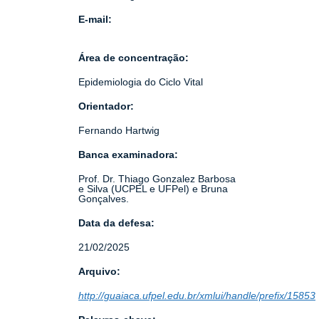
E-mail:
Área de concentração:
Epidemiologia do Ciclo Vital
Orientador:
Fernando Hartwig
Banca examinadora:
Prof. Dr. Thiago Gonzalez Barbosa
e Silva (UCPEL e UFPel) e Bruna
Gonçalves.
Data da defesa:
21/02/2025
Arquivo:
http://guaiaca.ufpel.edu.br/xmlui/handle/prefix/15853