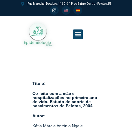
Rua Marechal Deodoro, 1160 - 3° Piso Bairro Centro - Pelotas, RS
Processo seletivo PPGEpi
Título:
Co-leito com a mãe e
hospitalizações no primeiro ano
de vida: Estudo de coorte de
nascimentos de Pelotas, 2004
Autor:
Kátia Márcia António Ngale