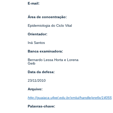
E-mail:
Área de concentração:
Epidemiologia do Ciclo Vital
Orientador:
Iná Santos
Banca examinadora:
Bernardo Lessa Horta e Lorena
Geib
Data da defesa:
23/11/2010
Arquivo:
http://guaiaca.ufpel.edu.br/xmlui/handle/prefix/14055
Palavras-chave: