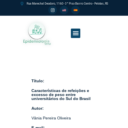
Rua Marechal Deodoro, 1160 - 3° Piso Bairro Centro - Pelotas, RS
Processo seletivo PPGEpi
Título:
Características de refeições e
excesso de peso entre
universitários do Sul do Brasil
Autor:
Vânia Pereira Oliveira
E-mail: