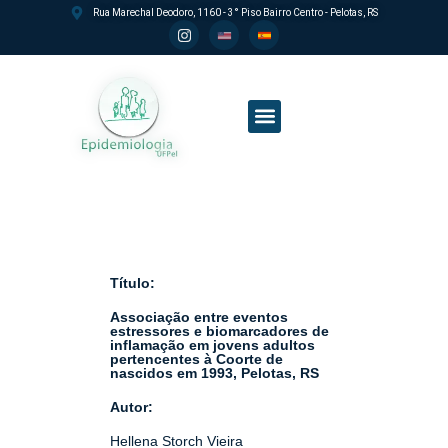
Rua Marechal Deodoro, 1160 - 3° Piso Bairro Centro - Pelotas, RS
Processo seletivo PPGEpi
Título:
Associação entre eventos
estressores e biomarcadores de
inflamação em jovens adultos
pertencentes à Coorte de
nascidos em 1993, Pelotas, RS
Autor:
Hellena Storch Vieira