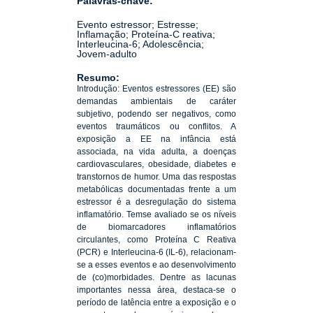
Palavras-chave:
Evento estressor; Estresse;
Inflamação; Proteína-C reativa;
Interleucina-6; Adolescência;
Jovem-adulto
Resumo:
Introdução: Eventos estressores (EE) são
demandas ambientais de caráter
subjetivo, podendo ser negativos, como
eventos traumáticos ou conflitos. A
exposição a EE na infância está
associada, na vida adulta, a doenças
cardiovasculares, obesidade, diabetes e
transtornos de humor. Uma das respostas
metabólicas documentadas frente a um
estressor é a desregulação do sistema
inflamatório. Temse avaliado se os níveis
de biomarcadores inflamatórios
circulantes, como Proteína C Reativa
(PCR) e Interleucina-6 (IL-6), relacionam-
se a esses eventos e ao desenvolvimento
de (co)morbidades. Dentre as lacunas
importantes nessa área, destaca-se o
período de latência entre a exposição e o