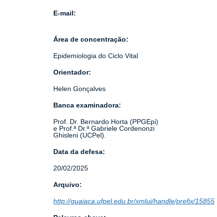
E-mail:
Área de concentração:
Epidemiologia do Ciclo Vital
Orientador:
Helen Gonçalves
Banca examinadora:
Prof. Dr. Bernardo Horta (PPGEpi)
e Prof.ª Dr.ª Gabriele Cordenonzi
Ghisleni (UCPel).
Data da defesa:
20/02/2025
Arquivo:
http://guaiaca.ufpel.edu.br/xmlui/handle/prefix/15855