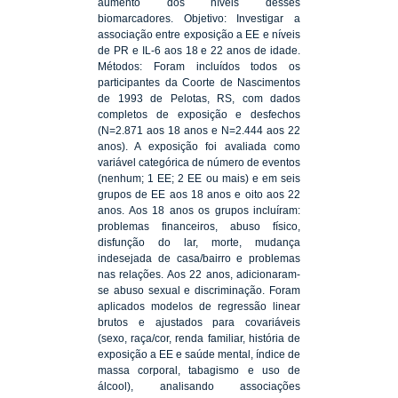
aumento dos níveis desses
biomarcadores. Objetivo: Investigar a
associação entre exposição a EE e níveis
de PR e IL-6 aos 18 e 22 anos de idade.
Métodos: Foram incluídos todos os
participantes da Coorte de Nascimentos
de 1993 de Pelotas, RS, com dados
completos de exposição e desfechos
(N=2.871 aos 18 anos e N=2.444 aos 22
anos). A exposição foi avaliada como
variável categórica de número de eventos
(nenhum; 1 EE; 2 EE ou mais) e em seis
grupos de EE aos 18 anos e oito aos 22
anos. Aos 18 anos os grupos incluíram:
problemas financeiros, abuso físico,
disfunção do lar, morte, mudança
indesejada de casa/bairro e problemas
nas relações. Aos 22 anos, adicionaram-
se abuso sexual e discriminação. Foram
aplicados modelos de regressão linear
brutos e ajustados para covariáveis
(sexo, raça/cor, renda familiar, história de
exposição a EE e saúde mental, índice de
massa corporal, tabagismo e uso de
álcool), analisando associações