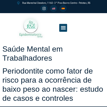
Rua Marechal Deodoro, 1160 - 3° Piso Bairro Centro - Pelotas, RS
Processo seletivo PPGEpi
Saúde Mental em
Trabalhadores
Periodontite como fator de
risco para a ocorrência de
baixo peso ao nascer: estudo
de casos e controles