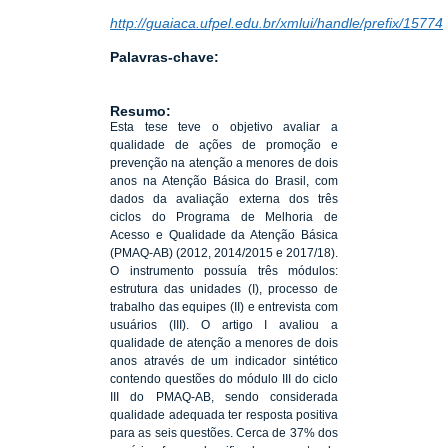
http://guaiaca.ufpel.edu.br/xmlui/handle/prefix/15774
Palavras-chave:
Resumo:
Esta tese teve o objetivo avaliar a
qualidade de ações de promoção e
prevenção na atenção a menores de dois
anos na Atenção Básica do Brasil, com
dados da avaliação externa dos três
ciclos do Programa de Melhoria de
Acesso e Qualidade da Atenção Básica
(PMAQ-AB) (2012, 2014/2015 e 2017/18).
O instrumento possuía três módulos:
estrutura das unidades (I), processo de
trabalho das equipes (II) e entrevista com
usuários (III). O artigo I avaliou a
qualidade de atenção a menores de dois
anos através de um indicador sintético
contendo questões do módulo III do ciclo
III do PMAQ-AB, sendo considerada
qualidade adequada ter resposta positiva
para as seis questões. Cerca de 37% dos